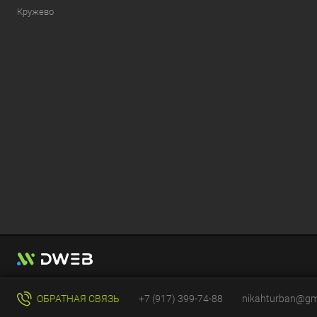
Кружево
ОБРАТНАЯ СВЯЗЬ
+7 (917) 399-74-88
nikahturban@gm