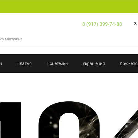
8 (917) 399-74-88
З
и
Платья
Тюбетейки
Украшения
Кружево