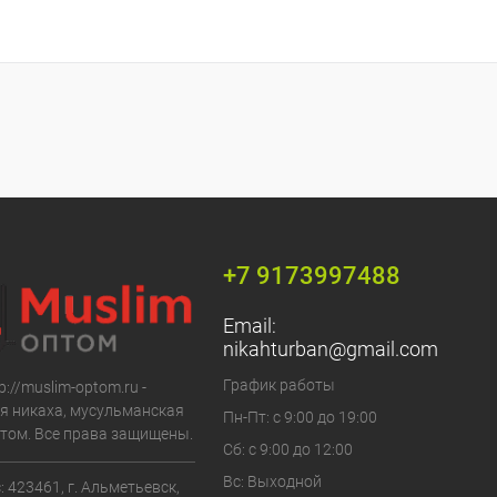
+7 9173997488
Email:
nikahturban@gmail.com
График работы
p://muslim-optom.ru -
я никаха, мусульманская
Пн-Пт: с 9:00 до 19:00
том. Все права защищены.
Сб: с 9:00 до 12:00
Вс: Выходной
 423461, г. Альметьевск,