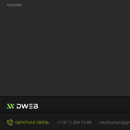
Кружево
ОБРАТНАЯ СВЯЗЬ
+7 (917) 399-74-88
nikahturban@gm