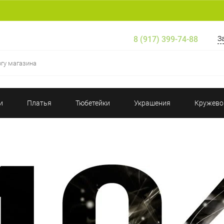
8 (917) 399-74-88
З
и
Платья
Тюбетейки
Украшения
Кружево