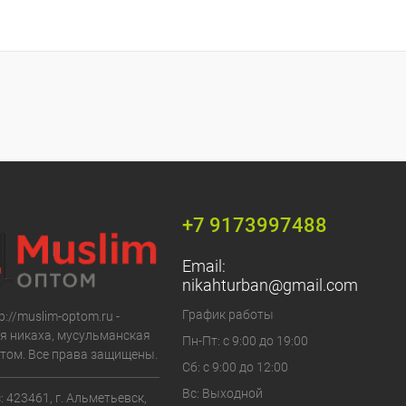
+7 9173997488
Email:
nikahturban@gmail.com
График работы
p://muslim-optom.ru -
я никаха, мусульманская
Пн-Пт: с 9:00 до 19:00
том. Все права защищены.
Сб: с 9:00 до 12:00
Вс: Выходной
 423461, г. Альметьевск,