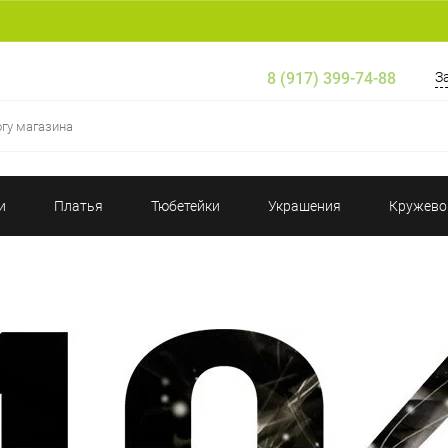
8 (917) 399-74-88
З
и
Платья
Тюбетейки
Украшения
Кружево