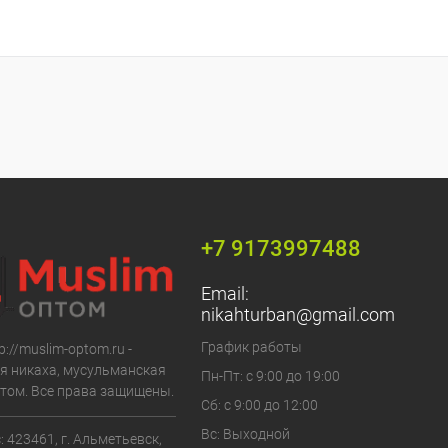
+7 9173997488
Email:
nikahturban@gmail.com
График работы
p://muslim-optom.ru -
я никаха, мусульманская
Пн-Пт: с 9:00 до 19:00
том. Все права защищены.
Сб: с 9:00 до 12:00
Вс: Выходной
 423461, г. Альметьевск,