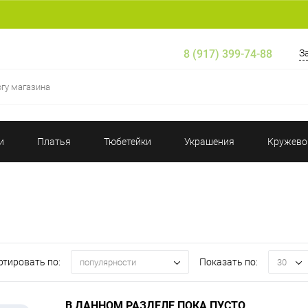
8 (917) 399-74-88
З
и
Платья
Тюбетейки
Украшения
Кружево
ртировать по:
Показать по:
популярности
30
В ДАННОМ РАЗДЕЛЕ ПОКА ПУСТО