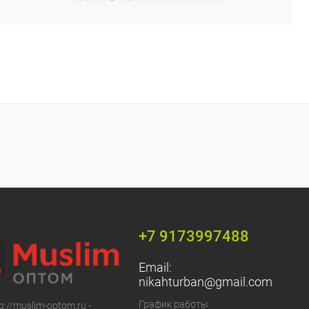
+7 9173997488
Email:
nikahturban@gmail.com
График работы
p://muslim-optom.ru -