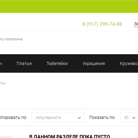
8 (917) 399-74-88
З
и
Платья
Тюбетейки
Украшения
Кружево
убы
ртировать по:
Показать по:
популярности
30
В ДАННОМ РАЗДЕЛЕ ПОКА ПУСТО