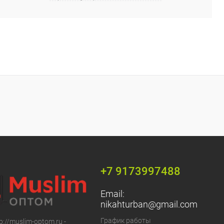
+7 9173997488
Email:
nikahturban@gmail.com
График работы
p://muslim-optom.ru -