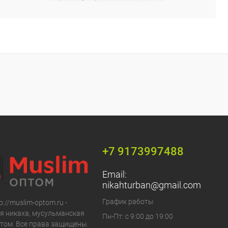
+7 9173997488
Email:
nikahturban@gmail.com
График работы
p://muslim-optom.ru -
я никаха, мусульманская
Пн-Пт: с 9:00 до 19:00
том. Все права защищены.