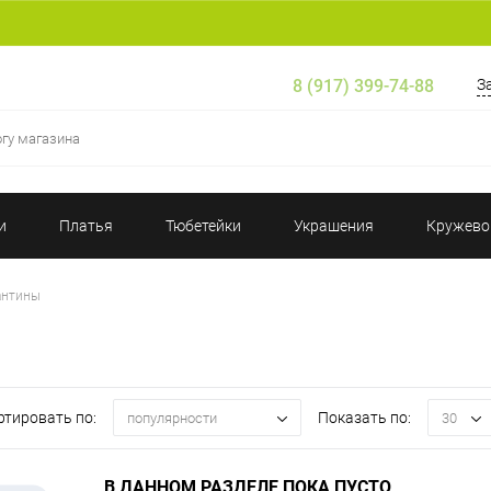
8 (917) 399-74-88
З
и
Платья
Тюбетейки
Украшения
Кружево
антины
ртировать по:
Показать по:
популярности
30
В ДАННОМ РАЗДЕЛЕ ПОКА ПУСТО